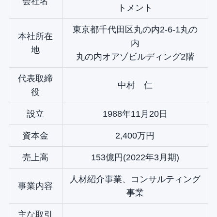
会社名
トメント
東京都千代田区丸の内2‐6‐1丸の
本社所在
内
地
丸の内オアゾビルディング2階
代表取締
中村 仁
役
設立
1988年11月20日
資本金
2,400万円
売上高
153億円(2022年3月期)
人材紹介事業、コンサルティング
事業内容
事業
主な取引