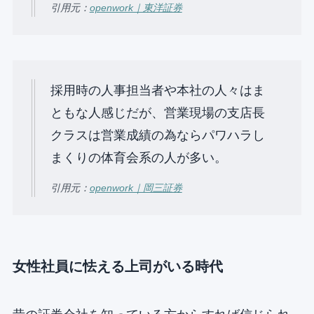
引用元：
openwork｜東洋証券
採⽤時の⼈事担当者や本社の⼈々はま
ともな⼈感じだが、営業現場の⽀店⻑
クラスは営業成績の為ならパワハラし
まくりの体育会系の⼈が多い。
引用元：
openwork｜岡三証券
女性社員に怯える上司がいる時代