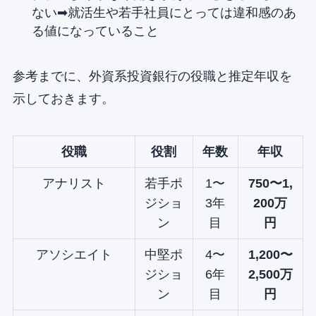
ない➡︎就活生や若手社員にとっては違和感のあ
る値になっていること
参考までに、外資系投資銀行の役職と推定年収を
示しておきます。
役職
役割
年数
年収
アナリスト
若手ポ
1〜
750〜1,
ジショ
3年
200万
ン
目
円
アソシエイト
中堅ポ
4〜
1,200〜
ジショ
6年
2,500万
ン
目
円