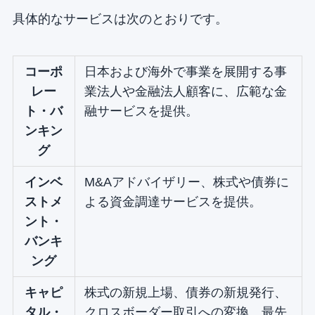
具体的なサービスは次のとおりです。
コーポ
日本および海外で事業を展開する事
レー
業法人や金融法人顧客に、広範な金
ト・バ
融サービスを提供。
ンキン
グ
インベ
M&Aアドバイザリー、株式や債券に
ストメ
よる資金調達サービスを提供。
ント・
バンキ
ング
キャピ
株式の新規上場、債券の新規発行、
タル・
クロスボーダー取引への変換、最先