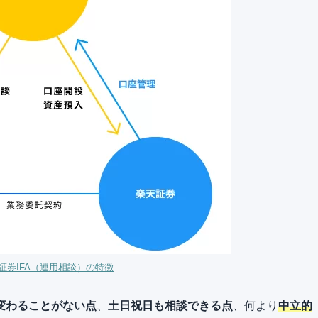
証券IFA（運用相談）の特徴
変わることがない点
、
土日祝日も相談できる点
、何より
中立的