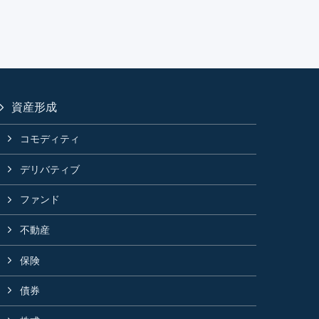
資産形成
コモディティ
デリバティブ
ファンド
不動産
保険
債券