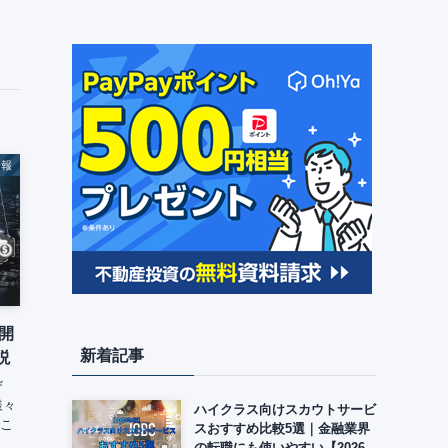
情報
開
新着記事
説
ザ
様々
ハイクラス向けスカウトサービ
でこ
スおすすめ比較5選｜金融業界
、
の転職にも使いやすい【2026