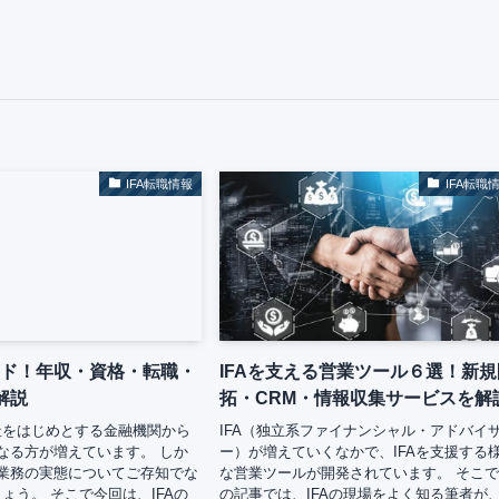
IFA転職情報
IFA転職
イド！年収・資格・転職・
IFAを支える営業ツール６選！新規
解説
拓・CRM・情報収集サービスを解
社をはじめとする金融機関から
IFA（独立系ファイナンシャル・アドバイ
になる方が増えています。 しか
ー）が増えていくなかで、IFAを支援する
や業務の実態についてご存知でな
な営業ツールが開発されています。 そこ
ょう。 そこで今回は、IFAの
の記事では、IFAの現場をよく知る筆者が