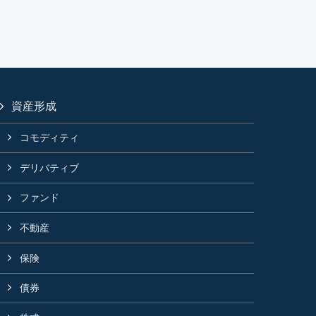
資産形成
コモディティ
デリバティブ
ファンド
不動産
保険
債券