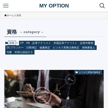
MY OPTION
ホーム
資格
資格
– category –
資格
FP
PB
証券アナリスト
米国証券アナリスト
証券外務員
DCプランナー
日商簿記
秘書検定
ビジネス実務法務検定
保険募集人
宅建
米国公認会計士
ビジネス実務法務検定