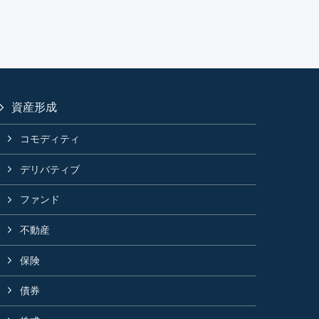
資産形成
コモディティ
デリバティブ
ファンド
不動産
保険
債券