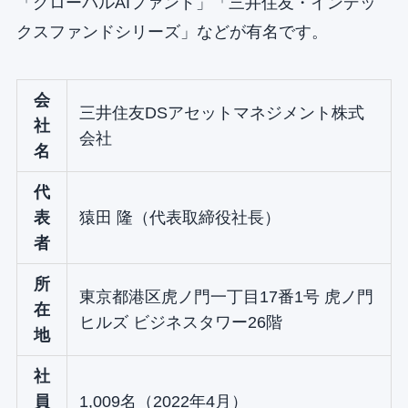
「グローバルAIファンド」「三井住友・インデッ
クスファンドシリーズ」などが有名です。
会
三井住友DSアセットマネジメント株式
社
会社
名
代
表
猿田 隆（代表取締役社長）
者
所
東京都港区虎ノ門一丁目17番1号 虎ノ門
在
ヒルズ ビジネスタワー26階
地
社
員
1,009名（2022年4月）