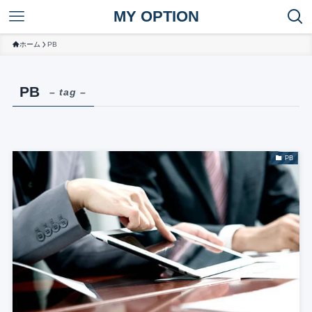
MY OPTION
ホーム
PB
PB
– tag –
PB