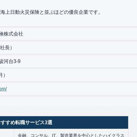
京海上日動火災保険と並ぶほどの優良企業です。
険株式会社
役社長）
河台3-9
3月）
om/
すすめ転職サービス3選
金融、コンサル、IT、製造業界を中心としたハイクラス