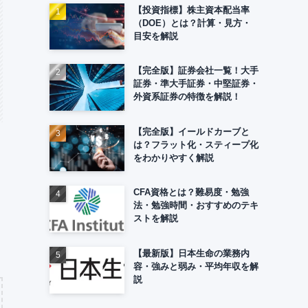
【投資指標】株主資本配当率
（DOE）とは？計算・見方・
目安を解説
【完全版】証券会社一覧！大手
証券・準大手証券・中堅証券・
外資系証券の特徴を解説！
【完全版】イールドカーブと
は？フラット化・スティープ化
をわかりやすく解説
CFA資格とは？難易度・勉強
法・勉強時間・おすすめのテキ
ストを解説
【最新版】日本生命の業務内
容・強みと弱み・平均年収を解
説