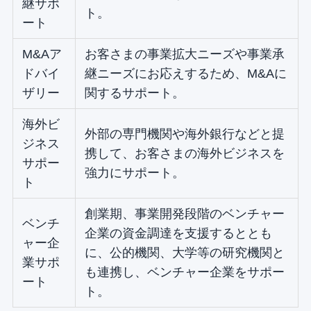
継サポ
ト。
ート
M&Aア
お客さまの事業拡大ニーズや事業承
ドバイ
継ニーズにお応えするため、M&Aに
ザリー
関するサポート。
海外ビ
外部の専門機関や海外銀行などと提
ジネス
携して、お客さまの海外ビジネスを
サポー
強力にサポート。
ト
創業期、事業開発段階のベンチャー
ベンチ
企業の資金調達を支援するととも
ャー企
に、公的機関、大学等の研究機関と
業サポ
も連携し、ベンチャー企業をサポー
ート
ト。