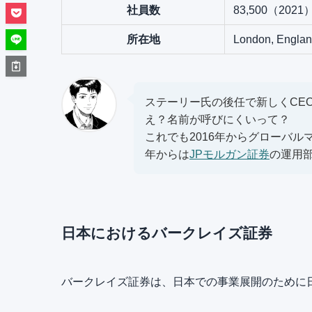
社員数
83,500（2021
所在地
London, Englan
ステーリー氏の後任で新しくCE
え？名前が呼びにくいって？
これでも2016年からグローバル
年からは
JPモルガン証券
の運用
日本におけるバークレイズ証券
バークレイズ証券は、日本での事業展開のために