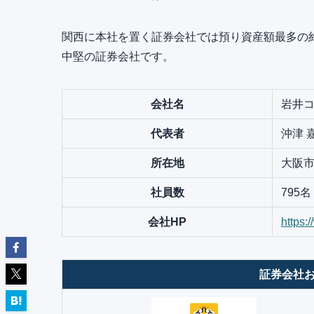
関西に本社を置く証券会社では預り資産額最多の約
中堅の証券会社です。
会社名
岩井
代表者
沖津 
所在地
大阪市
社員数
795名
会社HP
https:
証券会社お